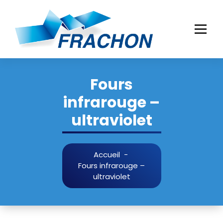
Aller
au
contenu
Fours
infrarouge –
ultraviolet
Accueil
-
Fours infrarouge –
ultraviolet